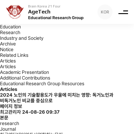
Archive
Articles
Brain Korea 21 Four
AgeTech
KOR
Archive
Educational Research Group
Introduction
Education
Research
Industry and Society
Archive
Notice
Related Links
Articles
Articles
Academic Presentation
Additional Contributions
Educational Research Group Resources
Articles
2024
노인의 기술활용도가 우울에 미치는 영향: 독거노인과
비독거노인 비교를 중심으로
페이지 정보
최고관리자
24-08-26 09:37
본문
research
Journal