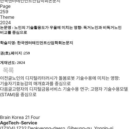
한국엔터테인먼트산업학회논문지
Page
259
Theme
2024
논문명 :
노인의 기술활용도가 우울에 미치는 영향: 독거노인과 비독거노인
비교를 중심으로
학술지명:
한국엔터테인먼트산업학회논문지
권(호),페이지 :259
게재년도: 2024
목록
이전글
노인의 디지털리터러시가 돌봄로봇 기술수용에 미치는 영향:
기술자기효능감의 매개효과를 중심으로
다음글
고령자의 디지털금융서비스 기술수용 연구: 고령자 기술수용모델
(STAM)을 중심으로
Brain Korea 21 Four
AgeTech-Service
(17104) 1732 Deokyeong-daero, Giheung-gu, Yongin-si,