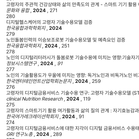
고령자의 주관적 건강상태와 삶의 만족도의 관계 - 스마트 기기 활용
문화와 융합
,
2024
,
271
280
디지털헬스케어의 고령자 기술수용모델 검증
한국융합과학학회지
,
2024
279
노인돌봄인력의 이승보조로봇 기술수용모델 및 예측요인 검증
한국융합과학회지
,
2024
,
251
278
노인의 디지털리터러시가 돌봄로봇 기술수용에 미치는 영향:기술자
정보시스템연구
,
2024
,
91
277
노인의 기술활용도가 우울에 미치는 영향: 독거노인과 비독거노인 
한국엔터테인먼트산업학회논문지
,
2024
,
259
276
고령자의 디지털금융서비스 기술수용 연구: 고령자 기술수용모델 (S
clinical Nutrition Research
,
2024
,
119
275
고령자의 스마트기기 활용 여가활동과 삶의 질의 관계 : 자기효능감
한국여가레크레이션학회지
,
2024
,
91
274
고령자의 디지털금융서비스에 대한 지각이 디지털 금융서비스 수용태
GRI 연구노총
,
2024
,
289