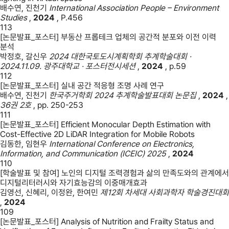
배수연, 진천기
International Association People – Environment
Studies
,
2024
,
P.456
113
[논문발표_포스터] 부동산 프롭테크 업체의 공간적 분포와 이전 이력
분석
박정호, 갈신우
2024 대한국토도시계획학회 추계학술대회 ·
2024.11.09. 광주대학교 · 포스터전시세션
,
2024
,
p.59
112
[논문발표_포스터] 실내 공간 적응형 조명 사례 연구
배수연, 진천기
한국주거학회 2024 추계학술발표대회 논문집
,
2024
,
36권 2호
,
pp. 250-253
111
[논문발표_포스터] Efficient Monocular Depth Estimation with
Cost-Effective 2D LiDAR Integration for Mobile Robots
김동한, 임현우
International Conference on Electronics,
Information, and Communication (ICEIC) 2025
,
2024
110
[학술발표 및 참여] 노인의 디지털 조력경험과 삶의 만족도와의 관계에서
디지털리터러시와 자기효능감의 이중매개효과
김영선, 신혜리, 이정완, 한여민
제12회 차세대 사회과학자 학술경진대회
,
2024
109
[논문발표_포스터] Analysis of Nutrition and Frailty Status and