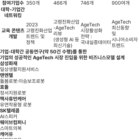
참여기업수
350개
466개
746개
900여개
대학-기업간
네트워킹
고령친화산업
AgeTech
2023
AgeTech
-AgeTech
최신동향
교육 콘텐츠
고령친화산업
시장활성화
리뷰
및
개발
트렌드 및
전략 :
(생성형 AI 등
시니어소비자
정책
국내실증데이터
최신기술)
트렌드
기업-대학간 공동연구(약 50건 수행)를 통한
기업의 성공적인 AgeTech 시장 진입을 위한 비즈니스모델 설계
삼성화재
일상생활지원서비스
맨엔텔
돌봄로봇:이승보조로봇
효돌
정서지원로봇
헥사휴먼케어
유연착용형 로봇
SK텔레콤
AI스피커
웨이브컴퍼니
스마트의복
캐어유