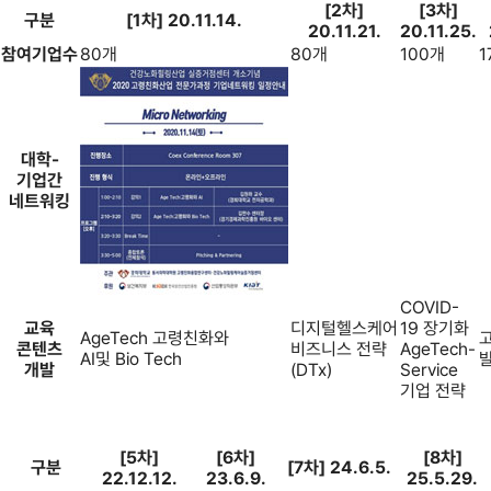
[2차]
[3차]
구분
[1차] 20.11.14.
20.11.21.
20.11.25.
참여기업수
80개
80개
100개
1
대학-
기업간
네트워킹
COVID-
교육
디지털헬스케어
19 장기화
AgeTech 고령친화와
콘텐츠
비즈니스 전략
AgeTech-
AI및 Bio Tech
개발
(DTx)
Service
기업 전략
[5차]
[6차]
[8차]
구분
[7차] 24.6.5.
22.12.12.
23.6.9.
25.5.29.