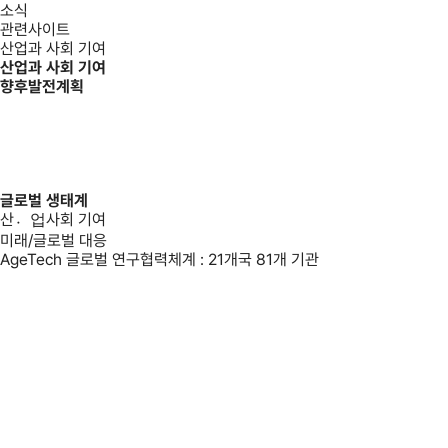
소식
관련사이트
산업과 사회 기여
산업과 사회 기여
향후발전계획
(20.09-24.02)
글로벌 생태계
산업〮사회 기여
미래/글로벌 대응
AgeTech 글로벌 연구협력체계 : 21개국 81개 기관
(24.03-27.08)
산업〮사회 기여
일자리창출/인력재교육/학문의 개방화
BK21 고령서비스-테크 융합전공 교육
AgeTech 지역거점 교육센터 : 노인 관련 종사자 AgeTech-Service