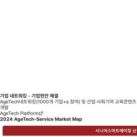
교육 및 정보 제공
산업〮사회 기여
거버넌스 구축/정책기여
AgeTech 연구소
산업〮사회 기여
기업현안 해결
「AgeTech 네트워킹」(1000개 기업+α 참여)
경희대 AgeTech Platform (New Aging Platform)
산업〮사회 기여
지역 특화
AgeTech실증거점센터(산업부 지정)
고령친화산업혁신센터(한국보건산업진흥원 지정)
리빙랩(AgeTech 리빙랩)
기업 네트워킹 - 기업현안 해결
Open Living Lab : 지역사회-기업-글로벌 실증
AgeTech네트워킹(1000개 기업+a 참여) 및 산업·사회기여 교육콘텐츠
개발
AgeTech Platform
2024 AgeTech-Service Market Map