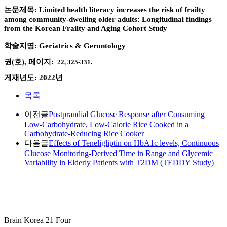
논문제목:
Limited health literacy increases the risk of frailty
among
community‐dwelling older adults: Longitudinal findings
from the Korean Frailty and Aging Cohort Study
학술지명: Geriatrics & Gerontology
권(호), 페이지:
22, 325-331
.
게재년도: 2022년
목록
이전글
Postprandial Glucose Response after Consuming
Low-Carbohydrate, Low-Calorie Rice Cooked in a
Carbohydrate-Reducing Rice Cooker
다음글
Effects of Teneligliptin on HbA1c levels, Continuous
Glucose Monitoring-Derived Time in Range and Glycemic
Variability in Elderly Patients with T2DM (TEDDY Study)
Brain Korea 21 Four