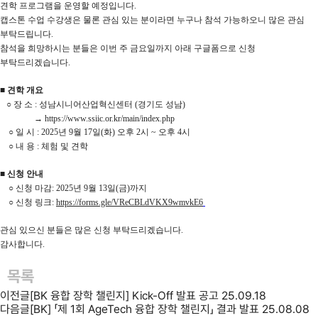
견학 프로그램
을 운영할 예정입니다.
캡스톤 수업 수강생은 물론
관심 있는 분이라면 누구나 참석 가능
하오니 많은 관심
부탁드립니다.
참석을 희망하시는 분들은 이번 주 금요일까지 아래 구글폼으로 신청
부탁드리겠습니다.
■ 견학 개요
○
장 소 :
성남시니어산업혁신센터 (경기도 성남)
→
https://www.ssiic.or.kr/main/index.php
○
일 시 :
2025년 9월 17일(화) 오후 2시 ~ 오후 4시
○
내 용 :
체험 및 견학
■
신청 안내
○ 신청 마감:
2025년 9월 13일(금)까지
○ 신청 링크:
https://forms.gle/VReCBLdVKX9wmvkE6
관심 있으신 분들은 많은 신청 부탁드리겠습니다.
감사합니다.
목록
이전글
[BK 융합 장학 챌린지] Kick-Off 발표 공고
25.09.18
다음글
[BK] 「제 1회 AgeTech 융합 장학 챌린지」 결과 발표
25.08.08