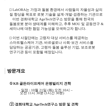
​□
LabORA
는 가정과 돌봄 환경에서 사람들의 자율성과 삶의
질 향상을 목표로 로봇 기술을 설계
·
개발
·
검증하는 기관으로
이번 경희대학교
AgeTech
연구소 방문을 통해 한국의
돌봄로봇 분야 생태계를 이해하고
,
추후
MOU
및 공동연구
&
세미나에 대한 협업 가능성을 모색하고자 합니다
.
□
이번 사절단에는 고령자 대상 서비스를 제공하는
스마트헬스케어 기관
,
바르셀로나 사회
·
보건 서비스를
담당하는 공공기관
,
고령자 돌봄 솔루션 기업
,
보조로봇
연구기관 등이 포함될 예정입니다
.
방문개요
①
KB
골든라이프케어 은평빌리지 견학
-
일정
: 10
월
21
일
(
화
)
오전
10
시
–
오전
11
시
30
분
(1시간 30분)
②
경희대학교
AgeTech
연구소 방문 및 견학