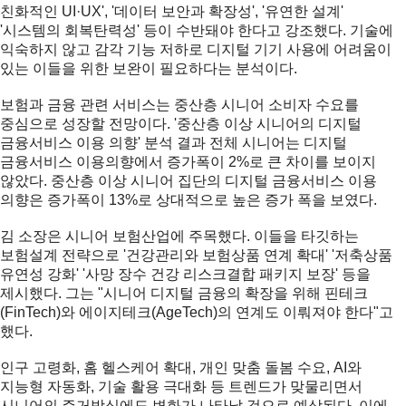
친화적인 UI·UX', '데이터 보안과 확장성', '유연한 설계'
'시스템의 회복탄력성' 등이 수반돼야 한다고 강조했다. 기술에
익숙하지 않고 감각 기능 저하로 디지털 기기 사용에 어려움이
있는 이들을 위한 보완이 필요하다는 분석이다.
보험과 금융 관련 서비스는 중산층 시니어 소비자 수요를
중심으로 성장할 전망이다. '중산층 이상 시니어의 디지털
금융서비스 이용 의향' 분석 결과 전체 시니어는 디지털
금융서비스 이용의향에서 증가폭이 2%로 큰 차이를 보이지
않았다. 중산층 이상 시니어 집단의 디지털 금융서비스 이용
의향은 증가폭이 13%로 상대적으로 높은 증가 폭을 보였다.
김 소장은 시니어 보험산업에 주목했다. 이들을 타깃하는
보험설계 전략으로 '건강관리와 보험상품 연계 확대' '저축상품
유연성 강화' '사망 장수 건강 리스크결합 패키지 보장' 등을
제시했다. 그는 "시니어 디지털 금융의 확장을 위해 핀테크
(FinTech)와 에이지테크(AgeTech)의 연계도 이뤄져야 한다"고
했다.
인구 고령화, 홈 헬스케어 확대, 개인 맞춤 돌봄 수요, AI와
지능형 자동화, 기술 활용 극대화 등 트렌드가 맞물리면서
시니어의 주거방식에도 변화가 나타날 것으로 예상된다. 이에