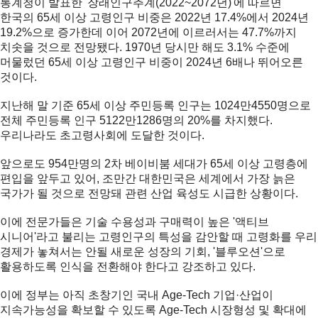
통계청이 발표한 '장래인구추계(2022~2072년)'에 따르면
한국의 65세 이상 고령인구 비중은 2022년 17.4%에서 2024년
19.2%으로 증가한데 이어 2072년에 이르러서는 47.7%까지
치솟을 것으로 전망됐다. 1970년 당시만 해도 3.1% 수준에
머물렀던 65세 이상 고령인구 비중이 2024년 6배나 뛰어오른
것이다.
지난해 말 기준 65세 이상 주민등록 인구는 1024만4550명으로
전체 주민등록 인구 5122만1286명의 20%를 차지했다.
우리나라도 초고령사회에 도달한 것이다.
앞으로도 954만명의 2차 베이비붐 세대가 65세 이상 고령층에
편입을 앞두고 있어, 조만간 대한민국은 세계에서 가장 늙은
국가가 될 것으로 전망돼 관련 산업 육성도 시급한 상황이다.
이에 전문가들은 기술 수용성과 구매력이 높은 '액티브
시니어'라고 불리는 고령인구의 특성을 감안할 때 고령화를 우리
경제가 놓쳐서는 안될 새로운 성장의 기회, '블루오션'으로
활용하도록 인식을 전환해야 한다고 강조하고 있다.
이에 정부는 아직 초창기인 국내 Age-Tech 기업·산업이
지속가능성을 확보할 수 있도록 Age-Tech 시장형성 및 확대에